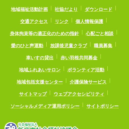
地域福祉活動計画
社協だより
ダウンロード
交通アクセス
リンク
個人情報保護
身体拘束等の適正化のための指針
心配ごと相談
愛のひと声運動
放課後児童クラブ
職員募集
車いすの貸出
赤い羽根共同募金
地域ふれあいサロン
ボランティア活動
地域包括支援センター
介護保険サービス
サイトマップ
ウェブアクセシビリティ
ソーシャルメディア運用ポリシー
サイトポリシー