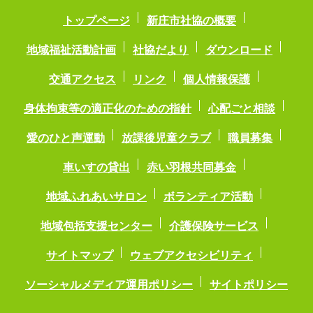
トップページ
新庄市社協の概要
地域福祉活動計画
社協だより
ダウンロード
交通アクセス
リンク
個人情報保護
身体拘束等の適正化のための指針
心配ごと相談
愛のひと声運動
放課後児童クラブ
職員募集
車いすの貸出
赤い羽根共同募金
地域ふれあいサロン
ボランティア活動
地域包括支援センター
介護保険サービス
サイトマップ
ウェブアクセシビリティ
ソーシャルメディア運用ポリシー
サイトポリシー