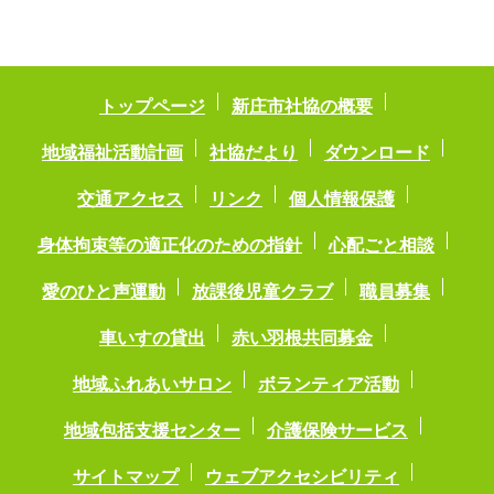
トップページ
新庄市社協の概要
地域福祉活動計画
社協だより
ダウンロード
交通アクセス
リンク
個人情報保護
身体拘束等の適正化のための指針
心配ごと相談
愛のひと声運動
放課後児童クラブ
職員募集
車いすの貸出
赤い羽根共同募金
地域ふれあいサロン
ボランティア活動
地域包括支援センター
介護保険サービス
サイトマップ
ウェブアクセシビリティ