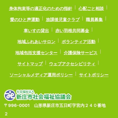
身体拘束等の適正化のための指針
心配ごと相談
愛のひと声運動
放課後児童クラブ
職員募集
車いすの貸出
赤い羽根共同募金
地域ふれあいサロン
ボランティア活動
地域包括支援センター
介護保険サービス
サイトマップ
ウェブアクセシビリティ
ソーシャルメディア運用ポリシー
サイトポリシー
〒996-0001 山形県新庄市五日町字宮内２４０番地
２