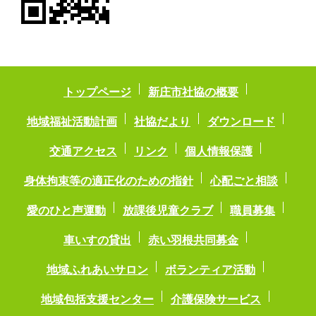
トップページ
新庄市社協の概要
地域福祉活動計画
社協だより
ダウンロード
交通アクセス
リンク
個人情報保護
身体拘束等の適正化のための指針
心配ごと相談
愛のひと声運動
放課後児童クラブ
職員募集
車いすの貸出
赤い羽根共同募金
地域ふれあいサロン
ボランティア活動
地域包括支援センター
介護保険サービス