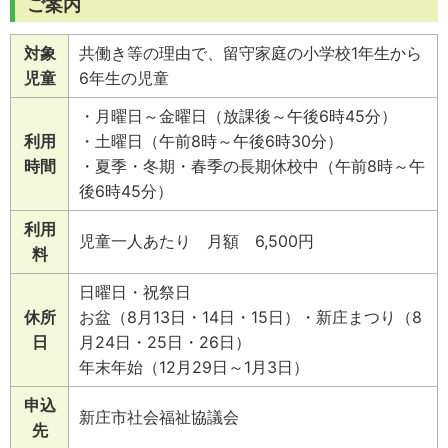
ご案内
対象
共働き等の理由で、留守家庭の小学校1年生から
児童
6年生の児童
・月曜日～金曜日（放課後～午後6時45分）
利用
・土曜日（午前8時～午後6時30分）
時間
・夏季・冬期・春季の長期休校中（午前8時～午
後6時45分）
利用
児童一人あたり 月額 6,500円
料
日曜日・祝祭日
休所
お盆（8月13日・14日・15日）・新庄まつり（8
日
月24日・25日・26日）
年末年始（12月29日～1月3日）
申込
新庄市社会福祉協議会
先