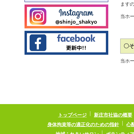
ます
当ホ
当ホ
トップページ
新庄市社協の概要
身体拘束等の適正化のための指針
心