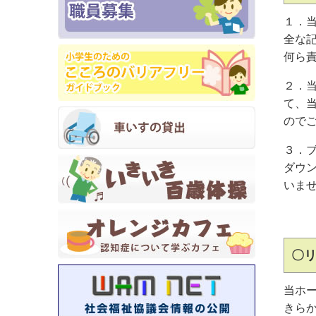
１．
全な
何ら
２．
て、
ので
３．
ダウ
いま
当ホ
きら