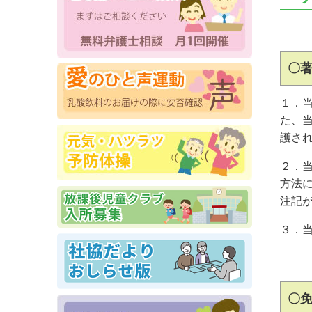
１．
た、
護さ
２．
方法
注記
３．