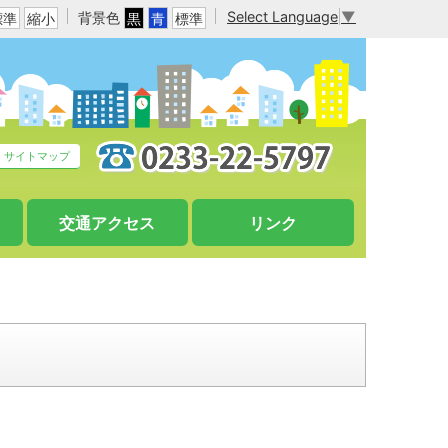
Select Language
▼
背景色
標準
縮小
黒
青
標準
サイトマップ
交通アクセス
リンク