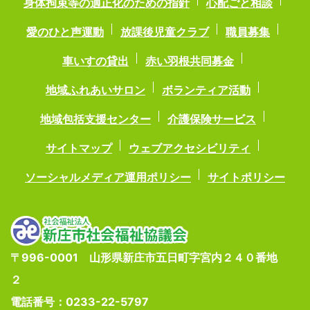
身体拘束等の適正化のための指針
心配ごと相談
愛のひと声運動
放課後児童クラブ
職員募集
車いすの貸出
赤い羽根共同募金
地域ふれあいサロン
ボランティア活動
地域包括支援センター
介護保険サービス
サイトマップ
ウェブアクセシビリティ
ソーシャルメディア運用ポリシー
サイトポリシー
〒996-0001 山形県新庄市五日町字宮内２４０番地
２
電話番号：0233-22-5797