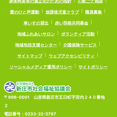
身体拘束等の適正化のための指針
心配ごと相談
愛のひと声運動
放課後児童クラブ
職員募集
車いすの貸出
赤い羽根共同募金
地域ふれあいサロン
ボランティア活動
地域包括支援センター
介護保険サービス
サイトマップ
ウェブアクセシビリティ
ソーシャルメディア運用ポリシー
サイトポリシー
〒996-0001 山形県新庄市五日町字宮内２４０番地
２
電話番号：0233-22-5797